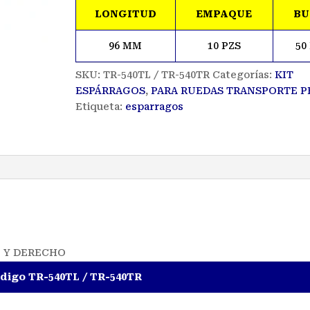
LONGITUD
EMPAQUE
BU
96 MM
10 PZS
50
SKU:
TR-540TL / TR-540TR
Categorías:
KIT
ESPÁRRAGOS
,
PARA RUEDAS TRANSPORTE P
Etiqueta:
esparragos
O Y DERECHO
digo TR-540TL / TR-540TR