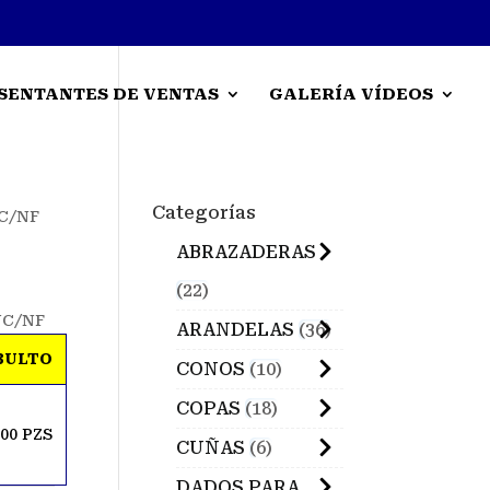
SENTANTES DE VENTAS
GALERÍA VÍDEOS
Categorías
C/NF
ABRAZADERAS
22
NC/NF
ARANDELAS
36
BULTO
CONOS
10
COPAS
18
200 PZS
CUÑAS
6
DADOS PARA