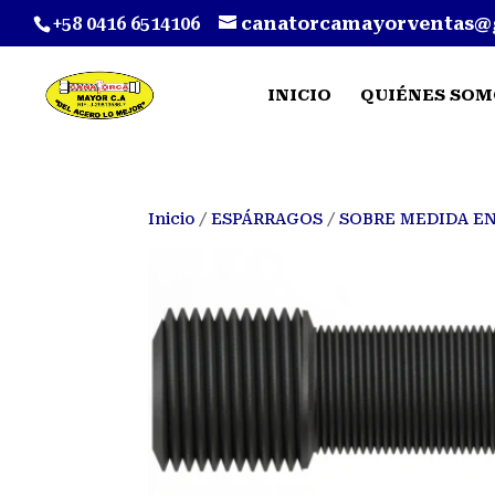
+58 0416 6514106
canatorcamayorventas@
INICIO
QUIÉNES SOM
Inicio
/
ESPÁRRAGOS
/
SOBRE MEDIDA E