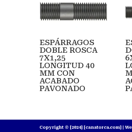
ESPÁRRAGOS
E
DOBLE ROSCA
D
7X1,25
6
LONGITUD 40
L
MM CON
M
ACABADO
A
PAVONADO
P
Copyright © [2024] [canatorca.com] | 