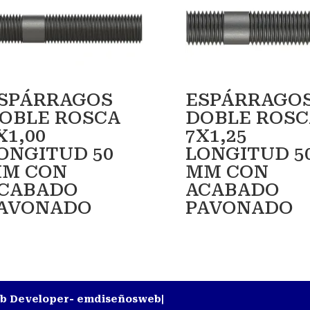
SPÁRRAGOS
ESPÁRRAGO
OBLE ROSCA
DOBLE ROSC
X1,00
7X1,25
ONGITUD 50
LONGITUD 5
M CON
MM CON
CABADO
ACABADO
AVONADO
PAVONADO
Web Developer-
emdiseñosweb
|