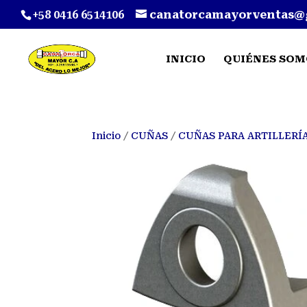
+58 0416 6514106
canatorcamayorventas@
INICIO
QUIÉNES SOM
Inicio
/
CUÑAS
/
CUÑAS PARA ARTILLERÍ