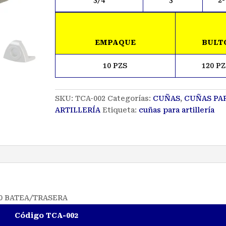
3/4
3″
2-
EMPAQUE
BULT
10 PZS
120 PZ
SKU:
TCA-002
Categorías:
CUÑAS
,
CUÑAS PA
ARTILLERÍA
Etiqueta:
cuñas para artillería
20 BATEA/TRASERA
Código TCA-002