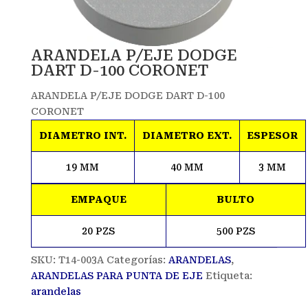
ARANDELA P/EJE DODGE
DART D-100 CORONET
ARANDELA P/EJE DODGE DART D-100
CORONET
DIAMETRO INT.
DIAMETRO EXT.
ESPESOR
19 MM
40 MM
3 MM
EMPAQUE
BULTO
20 PZS
500 PZS
SKU:
T14-003A
Categorías:
ARANDELAS
,
ARANDELAS PARA PUNTA DE EJE
Etiqueta:
arandelas